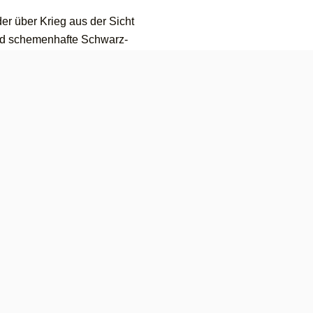
er über Krieg aus der Sicht
sind schemenhafte Schwarz-
Gefühle von Akim sind sehr
 immer etwas Hoffnungsvolles.
 die Unschärfe der
h. Es bleibt viel Raum für
als Vorlage für ein
m erprobten Bündnis im Bereich
er*innen in angeregte Gespräche,
ema Kinderrechte zu kommen.
 einer 6. Klasse. Nicht wenige
nnten sich gut in Rollen wie
ühlen.