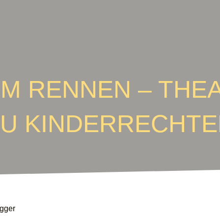
IM RENNEN – TH
ZU KINDERRECHTE
egger