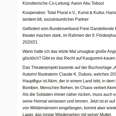
Künstlerische Co-Leitung: Aaron Abu Toboul
Kooperation: Total Plural e.V., Kunst & Kultur, Ha
tandem btl, sozialräumlicher Partner
Gefördert vom Bundesverband Freie Darstellende 
theater machen stark, im Rahmen der II. Förderphas
2020/21
Wann hatte ich das letzte Mal unsagbar große Angst
glücklich? Gibt es das Recht auf Kaugummi-kaue
Das Theaterprojekt basierte auf der Buchvorlage „
Autorin/ Illustratorin Claude K. Dubois, welches 20
Hauptfigur ist Akim, der in einem Land lebt, in dem K
Bomben. Menschen fliehen. Im Chaos verliert Akim
Als die Soldaten immer näher rücken, muss auch 
seine Heimat verlassen und rennen. Jetzt ist er auf 
von Militärmännern eingefangen, kommt aber wiede
Lager, das innige Wiedersehen mit seiner Mutter.