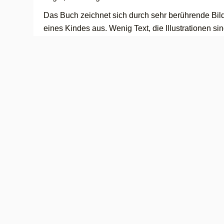
Das Buch zeichnet sich durch sehr berührende Bild
eines Kindes aus. Wenig Text, die Illustrationen 
Weiß-Skizzen, kaum Farbe. Aber die wechselnden 
eindringlich und ansprechend gestaltet und haben
Das Medium zeigt sogar tote Menschen. Aber durch
Zeichnungen ist es für junge Leser*innen zugänglic
eigene Assoziationen, daher fanden wir die Lektüre 
Theaterprojekt sehr geeignet. Sie sollte uns, eine
Arts-In-Education, als Einstieg, dienen, mit Schül
später in eine phantasievolle Umsetzung zum Th
Am Ende entstand ein sehr eindrucksvoller Film mit
Schüler*innen hatten selbst Fluchterfahrung und ko
Schleußer, Geflüchtete oder Grenzkontrolleure einf